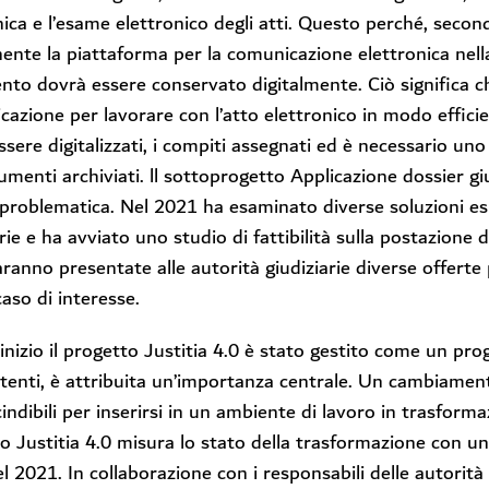
nica e l’esame elettronico degli atti. Questo perché, second
ente la piattaforma per la comunicazione elettronica nella 
ento dovrà essere conservato digitalmente. Ciò significa ch
icazione per lavorare con l’atto elettronico in modo effic
ssere digitalizzati, i compiti assegnati ed è necessario un
umenti archiviati. ll sottoprogetto Applicazione dossier g
problematica. Nel 2021 ha esaminato diverse soluzioni esis
rie e ha avviato uno studio di fattibilità sulla postazione di
ranno presentate alle autorità giudiziarie diverse offerte
caso di interesse.
l’inizio il progetto Justitia 4.0 è stato gestito come un pro
utenti, è attribuita un’importanza centrale. Un cambiament
indibili per inserirsi in un ambiente di lavoro in trasform
o Justitia 4.0 misura lo stato della trasformazione con u
el 2021. In collaborazione con i responsabili delle autorità 