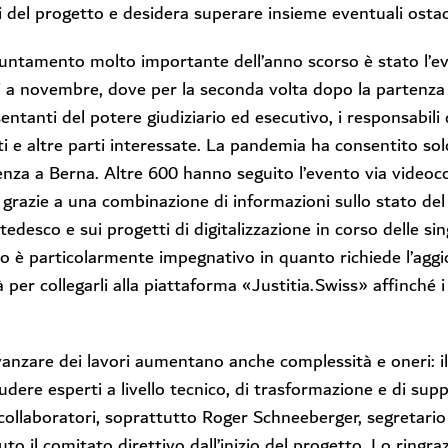
i del progetto e desidera superare insieme eventuali ostac
ntamento molto importante dell’anno scorso è stato l’eve
i a novembre, dove per la seconda volta dopo la partenza 
entanti del potere giudiziario ed esecutivo, i responsabili 
ti e altre parti interessate. La pandemia ha consentito so
enza a Berna. Altre 600 hanno seguito l’evento via video
a grazie a una combinazione di informazioni sullo stato del
 tedesco e sui progetti di digitalizzazione in corso delle si
o è particolarmente impegnativo in quanto richiede l’aggi
à per collegarli alla piattaforma «Justitia.Swiss» affinché i
vanzare dei lavori aumentano anche complessità e oneri: i
ludere esperti a livello tecnico, di trasformazione e di 
 collaboratori, soprattutto Roger Schneeberger, segretari
uto il comitato direttivo dall’inizio del progetto. Lo ringr