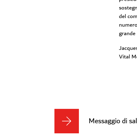
sostegn
del com
numeros
grande 
Jacques
Vital M
Messaggio di sal