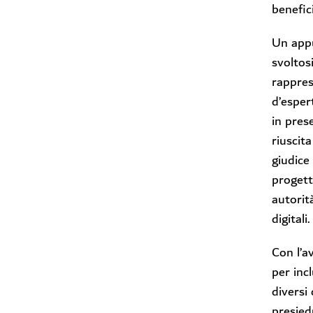
benefic
Un appu
svoltos
rappres
d’esper
in pres
riuscit
giudice
progett
autorit
digitali.
Con l’a
per inc
diversi
presied