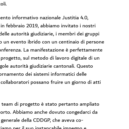
oli.
nto informativo nazionale Justitia 4.0,
in febbraio 2019, abbiamo invitato i nostri
delle autorità giudiziarie, i membri dei gruppi
lo un evento ibrido con un centinaio di persone
conferenza. La manifestazione è perfettamente
 progetto, sul metodo di lavoro digitale di un
ngole autorità giudiziarie cantonali. Questo
ornamento dei sistemi informatici delle
 collaboratori possano fruire un giorno di atti
l team di progetto è stato pertanto ampliato
supporto. Abbiamo anche dovuto congedarci da
o generale della CDDGP, che aveva co-
aziamo per il suo instancabile impegno e