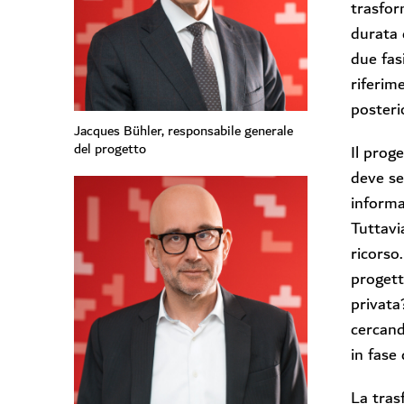
trasfor
durata 
due fas
riferim
posterio
Jacques Bühler, responsabile generale
del progetto
Il prog
deve se
informa
Tuttavi
ricorso
progett
privata
cercand
in fase
La trasf