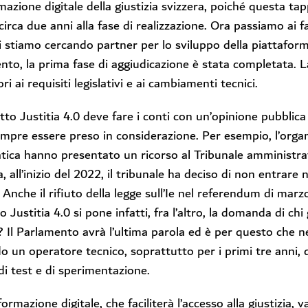
mazione digitale della giustizia svizzera, poiché questa ta
circa due anni alla fase di realizzazione. Ora passiamo ai f
i stiamo cercando partner per lo sviluppo della piattaforma 
ento, la prima fase di aggiudicazione è stata completata.
ri ai requisiti legislativi e ai cambiamenti tecnici.
etto Justitia 4.0 deve fare i conti con un’opinione pubblica
mpre essere preso in considerazione. Per esempio, l’organ
tica hanno presentato un ricorso al Tribunale amministrat
a, all’inizio del 2022, il tribunale ha deciso di non entrare
. Anche il rifiuto della legge sull’Ie nel referendum di ma
o Justitia 4.0 si pone infatti, fra l’altro, la domanda di ch
? Il Parlamento avrà l’ultima parola ed è per questo che n
o un operatore tecnico, soprattutto per i primi tre anni, d
 di test e di sperimentazione.
ormazione digitale, che faciliterà l’accesso alla giustizia, va