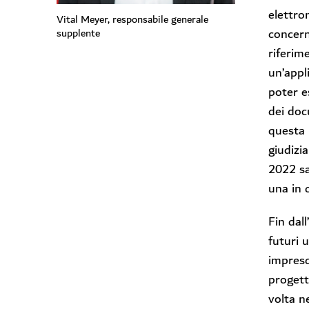
elettro
Vital Meyer, responsabile generale
concern
supplente
riferim
un’appl
poter e
dei doc
questa 
giudizia
2022 sa
una in 
Fin dal
futuri 
impresc
progett
volta n