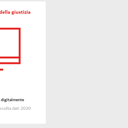
della giustizia
i digitalmente
accolta dati 2020