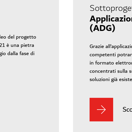
Sottoproge
Applicazio
(ADG)
leo del progetto
021 è una pietra
Grazie all’applicaz
io dalla fase di
competenti potran
in formato elettron
concentrati sulla s
soluzioni già esiste
Sco