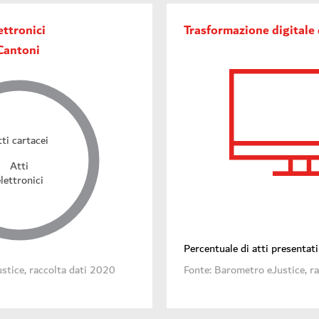
ettronici
Trasformazione digitale 
Cantoni
ti cartacei
Atti
lettronici
Percentuale di atti presentat
stice, raccolta dati 2020
Fonte: Barometro eJustice, r