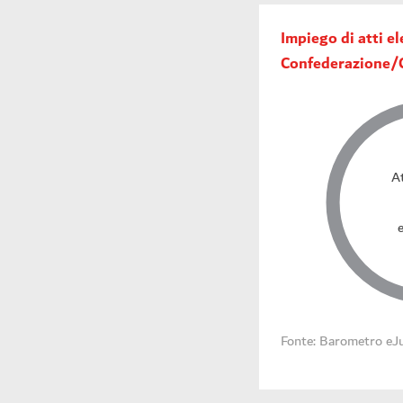
Impiego di atti el
Confederazione/
At
e
Fonte: Barometro eJu